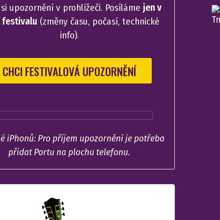
 si upozornění v prohlížeči. Posíláme
jen v
festivalu
(změny času, počasí, technické
info).
CHCI FESTIVALOVÁ UPOZORNĚNÍ
lé iPhonů: Pro příjem upozornění je potřeba
přidat Portu na plochu telefonu.