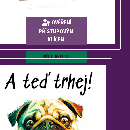
Pamatuj si mě
OVĚŘENÍ
PŘÍSTUPOVÝM
KLÍČEM
PŘIHLÁSIT SE
Zapomenuté heslo?
Zapomenuté jméno?
Vytvořit účet