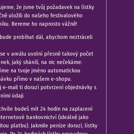
ujeme, že jsme tvůj požadavek na lístky
ně uložili do našeho festivalového
íku. Bereme ho naprosto vážně!
 bude probíhat dál, abychom neztráceli
se v areálu uvolní přesně takový počet
nek, jaký sháníš, na nic nečekáme:
íme na tvoje jméno automatickou
návku přímo v našem e-shopu.
j e-mail ti dorazí potvrzení objednávky s
ními údaji.
chvíle budeš mít 24 hodin na zaplacení
nternetové bankovnictví (ideálně jako
tou platbu). Jakmile peníze dorazí, lístky
voje. Po 24 hodinách lístky propadnou