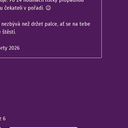
u čekateli v pořadí. 😉
 nezbývá než držet palce, ať se na tebe
 štěstí.
rty 2026
r novinek aktivován!
í vlna vstupenek Porta 2026 vyprodána!
ram 2025
ěvní řád festivalu Porta
z 6