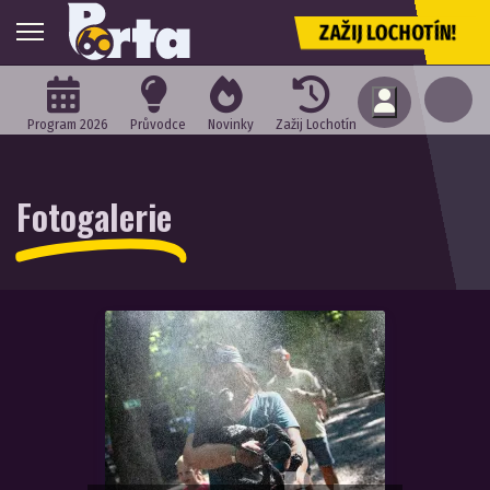
ZAŽIJ LOCHOTÍN!
Program 2026
Průvodce
Novinky
Zažij Lochotín
Fotogalerie