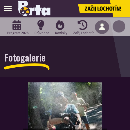
ZAŽIJ LOCHOTÍN!
Program 2026
Průvodce
Novinky
Zažij Lochotín
Fotogalerie