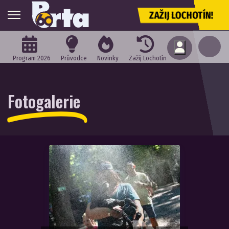
ZAŽIJ LOCHOTÍN!
Program 2026
Průvodce
Novinky
Zažij Lochotín
Fotogalerie