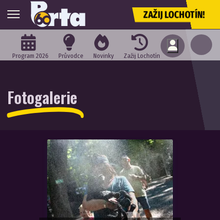
ZAŽIJ LOCHOTÍN!
Program 2026
Průvodce
Novinky
Zažij Lochotín
Fotogalerie