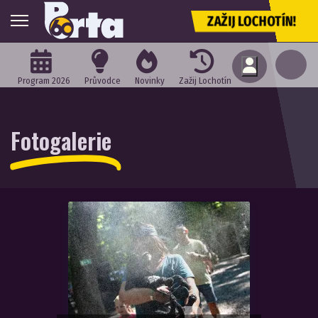
ZAŽIJ LOCHOTÍN!
Program 2026
Průvodce
Novinky
Zažij Lochotín
Fotogalerie