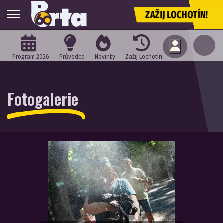
ZAŽIJ LOCHOTÍN!
Program 2026
Průvodce
Novinky
Zažij Lochotín
Fotogalerie