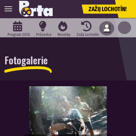
ZAŽIJ LOCHOTÍN!
Program 2026
Průvodce
Novinky
Zažij Lochotín
Fotogalerie