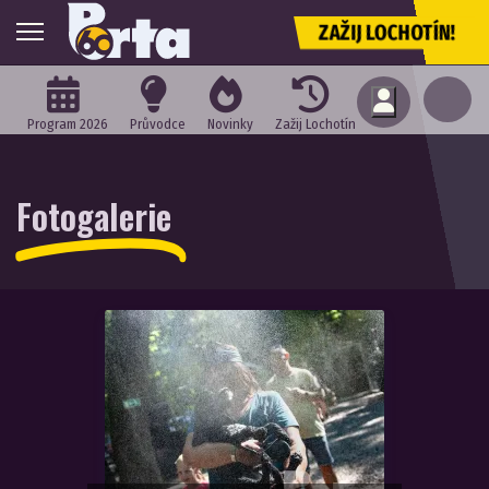
ZAŽIJ LOCHOTÍN!
Program 2026
Průvodce
Novinky
Zažij Lochotín
Fotogalerie