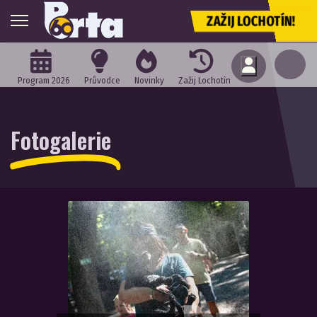
ZAŽIJ LOCHOTÍN!
Program 2026
Průvodce
Novinky
Zažij Lochotín
Fotogalerie