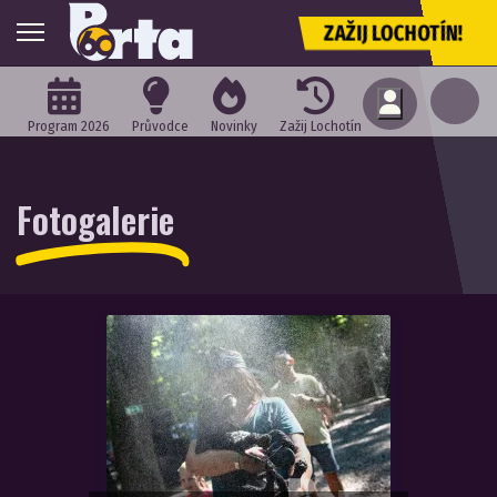
ZAŽIJ LOCHOTÍN!
Program 2026
Průvodce
Novinky
Zažij Lochotín
Fotogalerie