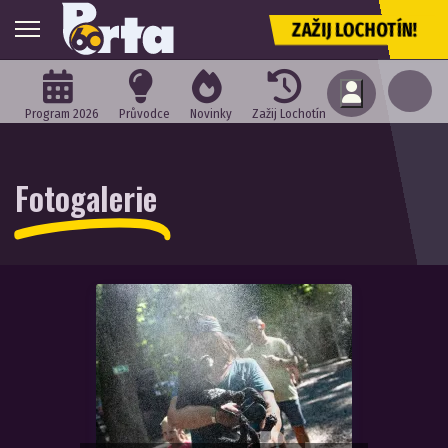
ZAŽIJ LOCHOTÍN!
Program 2026
Průvodce
Novinky
Zažij Lochotín
Fotogalerie