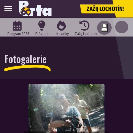
ZAŽIJ LOCHOTÍN!
Program 2026
Průvodce
Novinky
Zažij Lochotín
Fotogalerie