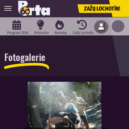
ZAŽIJ LOCHOTÍN!
Program 2026
Průvodce
Novinky
Zažij Lochotín
Fotogalerie