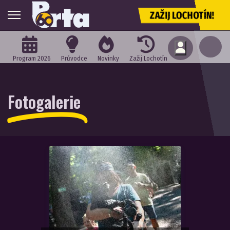
ZAŽIJ LOCHOTÍN!
Program 2026
Průvodce
Novinky
Zažij Lochotín
Fotogalerie