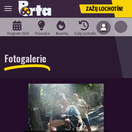
ZAŽIJ LOCHOTÍN!
Program 2026
Průvodce
Novinky
Zažij Lochotín
Fotogalerie