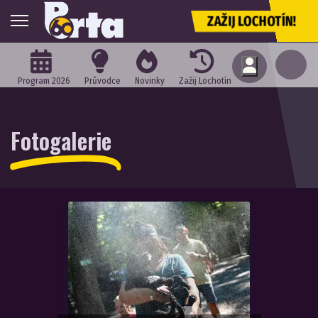
ZAŽIJ LOCHOTÍN!
Program 2026
Průvodce
Novinky
Zažij Lochotín
Fotogalerie