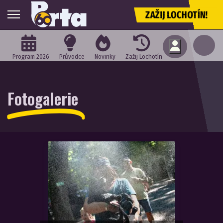
ZAŽIJ LOCHOTÍN!
Program 2026
Průvodce
Novinky
Zažij Lochotín
Fotogalerie