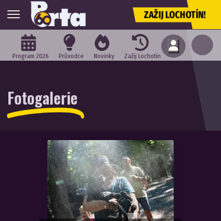
ZAŽIJ LOCHOTÍN!
Program 2026
Průvodce
Novinky
Zažij Lochotín
Fotogalerie