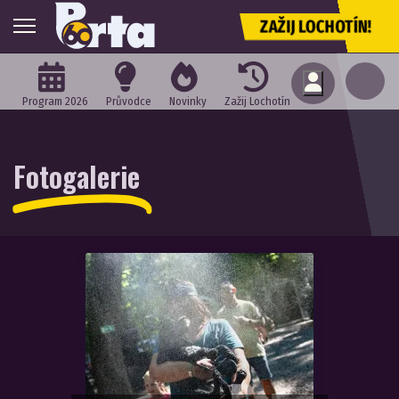
ZAŽIJ LOCHOTÍN!
Program 2026
Průvodce
Novinky
Zažij Lochotín
Fotogalerie