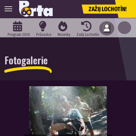
ZAŽIJ LOCHOTÍN!
Program 2026
Průvodce
Novinky
Zažij Lochotín
Fotogalerie