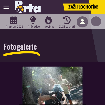
ZAŽIJ LOCHOTÍN!
Program 2026
Průvodce
Novinky
Zažij Lochotín
Fotogalerie