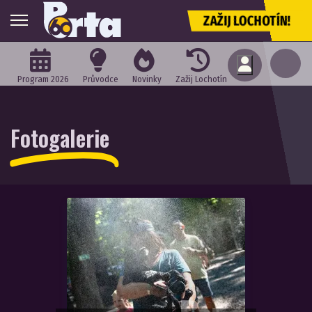
ZAŽIJ LOCHOTÍN!
Program 2026
Průvodce
Novinky
Zažij Lochotín
Fotogalerie