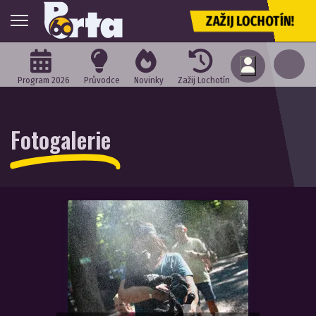
ZAŽIJ LOCHOTÍN!
Program 2026
Průvodce
Novinky
Zažij Lochotín
Fotogalerie