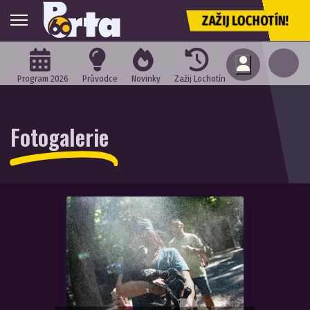
ZAŽIJ LOCHOTÍN!
Program 2026
Průvodce
Novinky
Zažij Lochotín
Fotogalerie