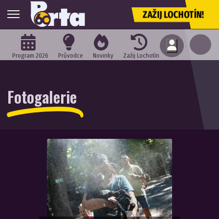
ZAŽIJ LOCHOTÍN!
Program 2026
Průvodce
Novinky
Zažij Lochotín
Fotogalerie