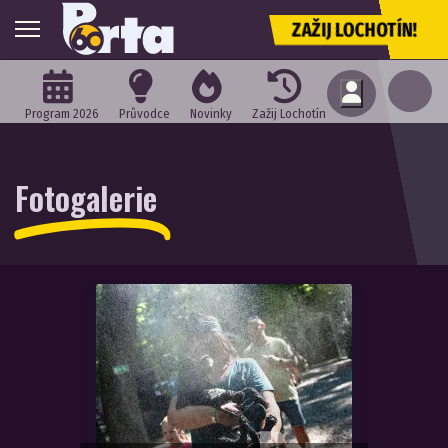
ZAŽIJ LOCHOTÍN!
Program 2026
Průvodce
Novinky
Zažij Lochotín
Fotogalerie