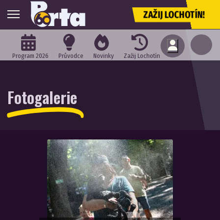
ZAŽIJ LOCHOTÍN!
Program 2026
Průvodce
Novinky
Zažij Lochotín
Fotogalerie