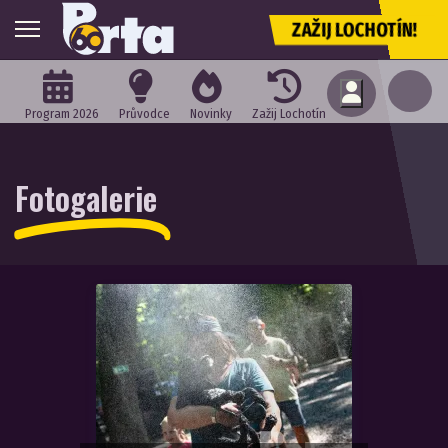
ZAŽIJ LOCHOTÍN!
Program 2026
Průvodce
Novinky
Zažij Lochotín
Fotogalerie