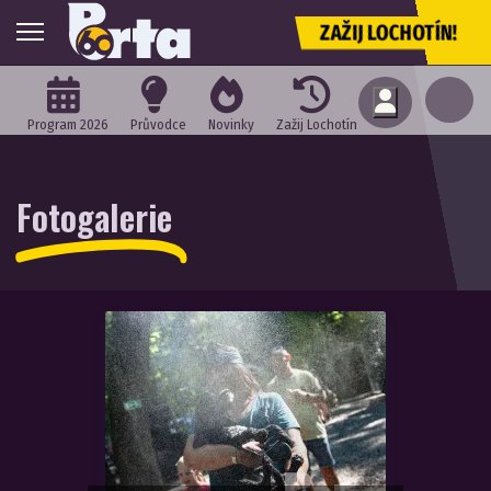
ZAŽIJ LOCHOTÍN!
Program 2026
Průvodce
Novinky
Zažij Lochotín
Fotogalerie