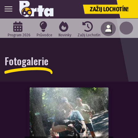
ZAŽIJ LOCHOTÍN!
Program 2026
Průvodce
Novinky
Zažij Lochotín
Fotogalerie