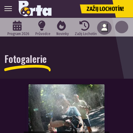
ZAŽIJ LOCHOTÍN!
Program 2026
Průvodce
Novinky
Zažij Lochotín
Fotogalerie