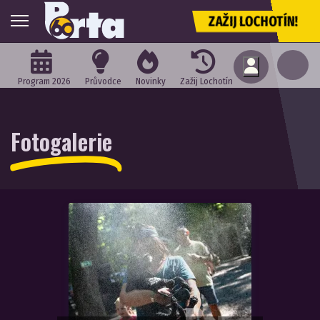
ZAŽIJ LOCHOTÍN!
Program 2026
Průvodce
Novinky
Zažij Lochotín
Fotogalerie