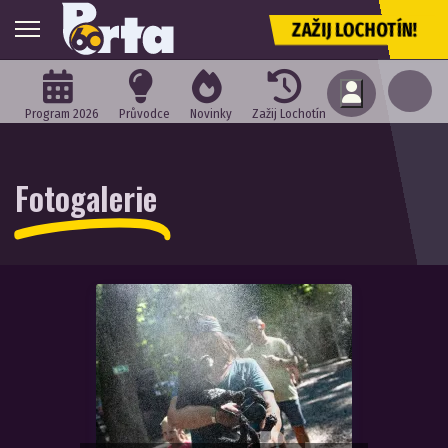
ZAŽIJ LOCHOTÍN!
Program 2026
Průvodce
Novinky
Zažij Lochotín
Fotogalerie