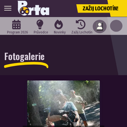
ZAŽIJ LOCHOTÍN!
Program 2026
Průvodce
Novinky
Zažij Lochotín
Fotogalerie