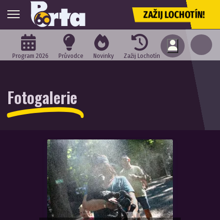
ZAŽIJ LOCHOTÍN!
Program 2026
Průvodce
Novinky
Zažij Lochotín
Fotogalerie