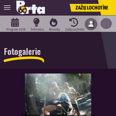
ZAŽIJ LOCHOTÍN!
Program 2026
Průvodce
Novinky
Zažij Lochotín
Fotogalerie