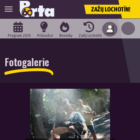
ZAŽIJ LOCHOTÍN!
Program 2026
Průvodce
Novinky
Zažij Lochotín
Fotogalerie