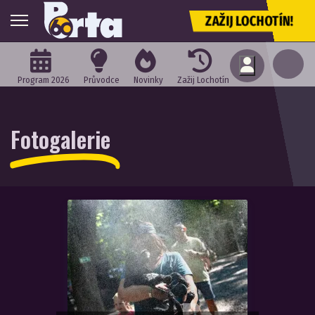
ZAŽIJ LOCHOTÍN!
Program 2026
Průvodce
Novinky
Zažij Lochotín
Fotogalerie