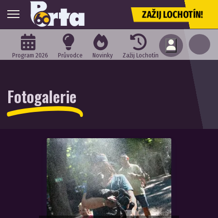
ZAŽIJ LOCHOTÍN!
Program 2026
Průvodce
Novinky
Zažij Lochotín
Fotogalerie