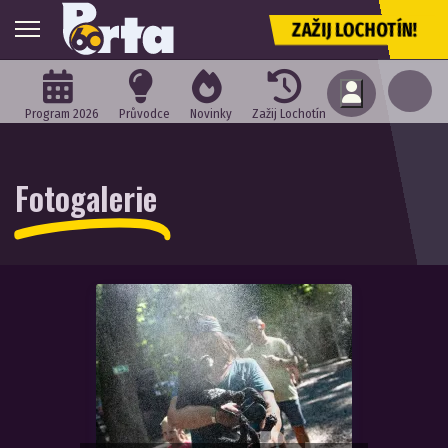
ZAŽIJ LOCHOTÍN!
Program 2026
Průvodce
Novinky
Zažij Lochotín
Fotogalerie