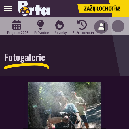
ZAŽIJ LOCHOTÍN!
Program 2026
Průvodce
Novinky
Zažij Lochotín
Fotogalerie