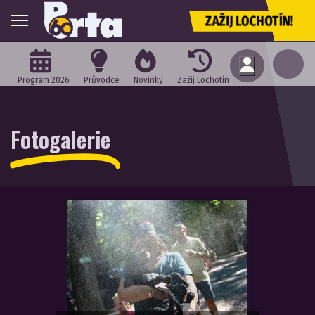
ZAŽIJ LOCHOTÍN!
Program 2026
Průvodce
Novinky
Zažij Lochotín
Fotogalerie