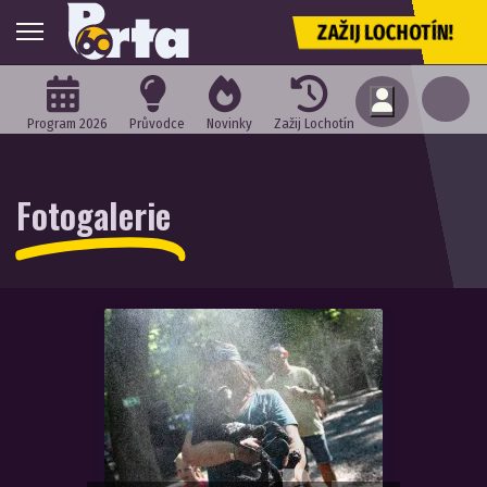
ZAŽIJ LOCHOTÍN!
Program 2026
Průvodce
Novinky
Zažij Lochotín
Fotogalerie