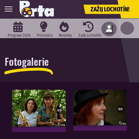
ZAŽIJ LOCHOTÍN!
Program 2026
Průvodce
Novinky
Zažij Lochotín
Fotogalerie