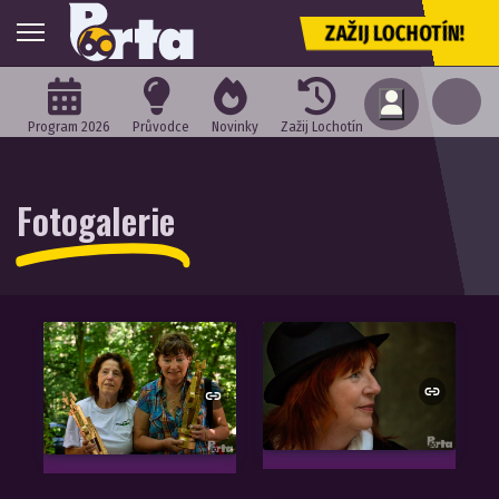
ZAŽIJ LOCHOTÍN!
Program 2026
Průvodce
Novinky
Zažij Lochotín
Fotogalerie