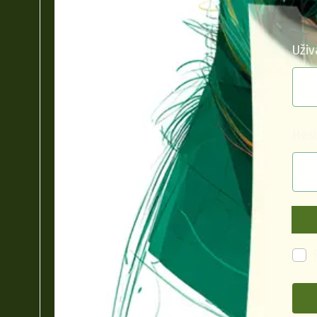
Uživ
Hes