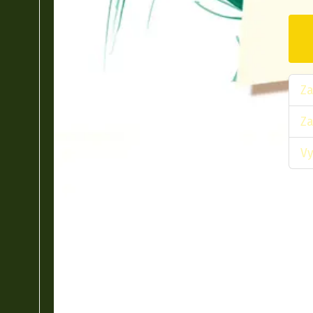
Z
Z
Vy