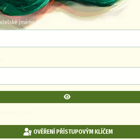
atelské jméno
lo
ZOBRAZIT HESLO
Pamatuj si mě
OVĚŘENÍ PŘÍSTUPOVÝM KLÍČEM