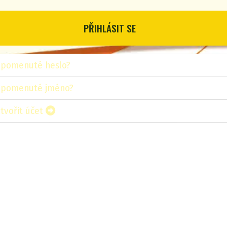
PŘIHLÁSIT SE
apomenuté heslo?
apomenuté jméno?
tvořit účet