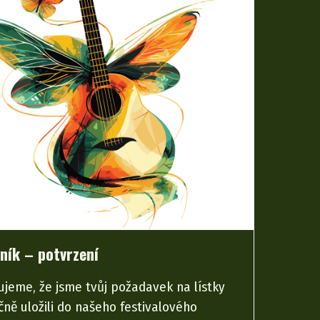
ník – potvrzení
ujeme, že jsme tvůj požadavek na lístky
ně uložili do našeho festivalového