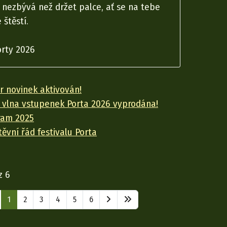
 nezbývá než držet palce, ať se na tebe
 štěstí.
rty 2026
r novinek aktivován!
í vlna vstupenek Porta 2026 vyprodána!
ram 2025
ěvní řád festivalu Porta
z 6
1
2
3
4
5
6