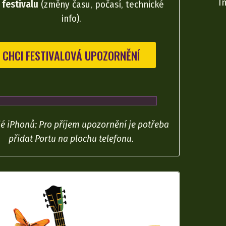
festivalu
(změny času, počasí, technické
info).
CHCI FESTIVALOVÁ UPOZORNĚNÍ
lé iPhonů: Pro příjem upozornění je potřeba
přidat Portu na plochu telefonu.