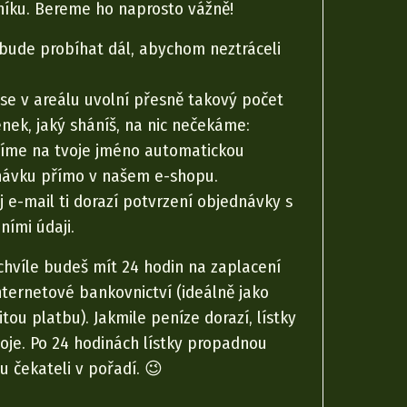
íku. Bereme ho naprosto vážně!
 bude probíhat dál, abychom neztráceli
se v areálu uvolní přesně takový počet
nek, jaký sháníš, na nic nečekáme:
íme na tvoje jméno automatickou
návku přímo v našem e-shopu.
j e-mail ti dorazí potvrzení objednávky s
ními údaji.
chvíle budeš mít 24 hodin na zaplacení
nternetové bankovnictví (ideálně jako
tou platbu). Jakmile peníze dorazí, lístky
voje. Po 24 hodinách lístky propadnou
u čekateli v pořadí. 😉