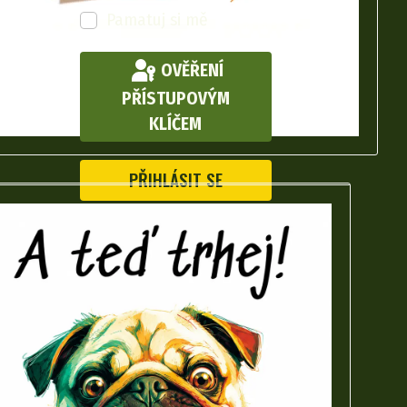
Pamatuj si mě
OVĚŘENÍ
PŘÍSTUPOVÝM
KLÍČEM
PŘIHLÁSIT SE
Zapomenuté heslo?
Zapomenuté jméno?
Vytvořit účet