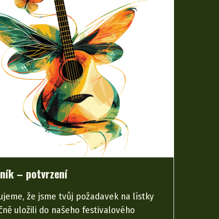
ník – potvrzení
ujeme, že jsme tvůj požadavek na lístky
ně uložili do našeho festivalového