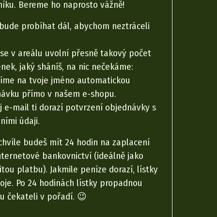
íku. Bereme ho naprosto vážně!
 bude probíhat dál, abychom neztráceli
se v areálu uvolní přesně takový počet
nek, jaký sháníš, na nic nečekáme:
íme na tvoje jméno automatickou
návku přímo v našem e-shopu.
j e-mail ti dorazí potvrzení objednávky s
ními údaji.
chvíle budeš mít 24 hodin na zaplacení
nternetové bankovnictví (ideálně jako
tou platbu). Jakmile peníze dorazí, lístky
voje. Po 24 hodinách lístky propadnou
u čekateli v pořadí. 😉