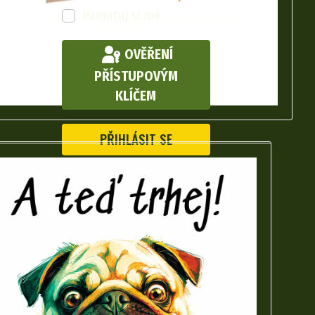
Pamatuj si mě
OVĚŘENÍ
PŘÍSTUPOVÝM
KLÍČEM
PŘIHLÁSIT SE
Zapomenuté heslo?
Zapomenuté jméno?
Vytvořit účet