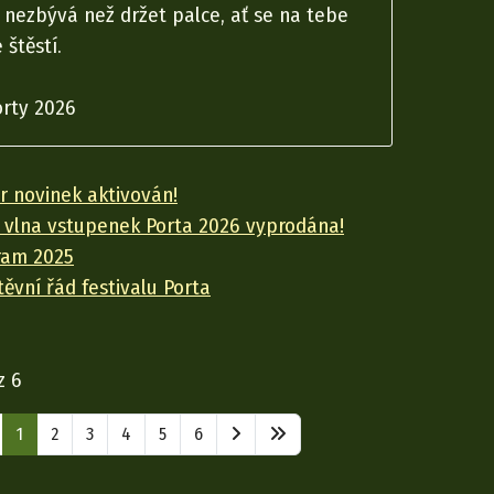
 nezbývá než držet palce, ať se na tebe
 štěstí.
rty 2026
r novinek aktivován!
í vlna vstupenek Porta 2026 vyprodána!
ram 2025
ěvní řád festivalu Porta
z 6
1
2
3
4
5
6