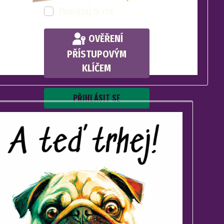
Pamatuj si mě
OVĚŘENÍ
PŘÍSTUPOVÝM
KLÍČEM
PŘIHLÁSIT SE
Zapomenuté heslo?
Zapomenuté jméno?
Vytvořit účet