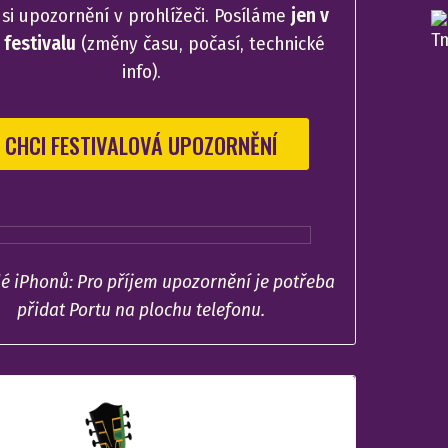
 si upozornění v prohlížeči. Posíláme
jen v
festivalu
(změny času, počasí, technické
info).
CHCI FESTIVALOVÁ UPOZORNĚNÍ
lé iPhonů: Pro příjem upozornění je potřeba
přidat Portu na plochu telefonu.