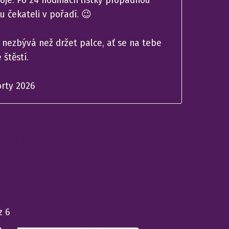
u čekateli v pořadí. 😉
 nezbývá než držet palce, ať se na tebe
 štěstí.
rty 2026
r novinek aktivován!
í vlna vstupenek Porta 2026 vyprodána!
ram 2025
ěvní řád festivalu Porta
z 6