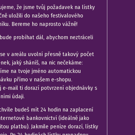
ujeme, že jsme tvůj požadavek na lístky
ně uložili do našeho festivalového
íku. Bereme ho naprosto vážně!
 bude probíhat dál, abychom neztráceli
se v areálu uvolní přesně takový počet
nek, jaký sháníš, na nic nečekáme:
íme na tvoje jméno automatickou
návku přímo v našem e-shopu.
j e-mail ti dorazí potvrzení objednávky s
ními údaji.
chvíle budeš mít 24 hodin na zaplacení
nternetové bankovnictví (ideálně jako
tou platbu). Jakmile peníze dorazí, lístky
voje. Po 24 hodinách lístky propadnou